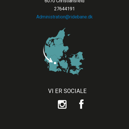
6070 Christiansfeld
27644191
Administration@ridebane.dk
VI ER SOCIALE